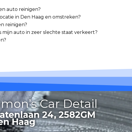
 en auto reinigen?
p locatie in Den Haag en omstreken?
en reinigen?
mijn auto in zeer slechte staat verkeert?
en?
imon’s Car Detail
tatenlaan 24, 2582GM
en Haag