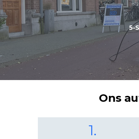
5-
Ons au
1.