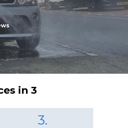
ews
es in 3
3.