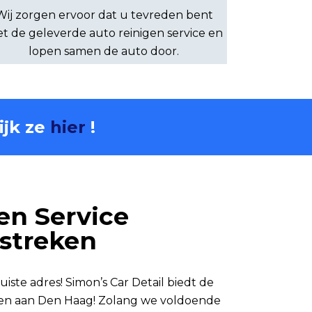
Wij zorgen ervoor dat u tevreden bent
t de geleverde auto reinigen service en
lopen samen de auto door.
ijk ze
hier
!
en Service
streken
juiste adres! Simon’s Car Detail biedt de
sten aan Den Haag! Zolang we voldoende