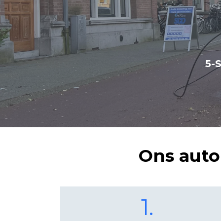
5-
Ons auto
1.