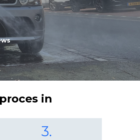
ews
proces in
3.