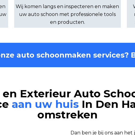
 en
Wij komen langs en inspecteren en maken
 uw
uw auto schoon met professionele tools
en producten.
 onze auto schoonmaken services? 
r en Exterieur Auto Sc
ce
aan uw huis
In Den H
omstreken
Dan ben je bij ons aan het 